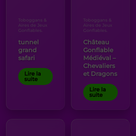
Toboggans &
Toboggans &
Aires de Jeux
Aires de Jeux
Gonflables.
Gonflables.
tunnel
Château
grand
Gonflable
safari
Médiéval –
Chevaliers
Lire la
et Dragons
suite
Lire la
suite