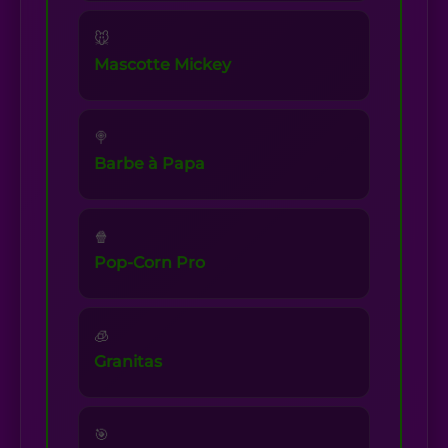
🐭
Mascotte Mickey
🍭
Barbe à Papa
🍿
Pop-Corn Pro
🧊
Granitas
🎯