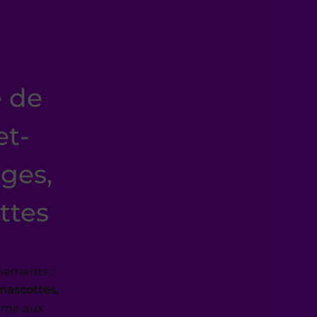
e de
et-
ges,
ttes
nements :
mascottes
,
mme aux