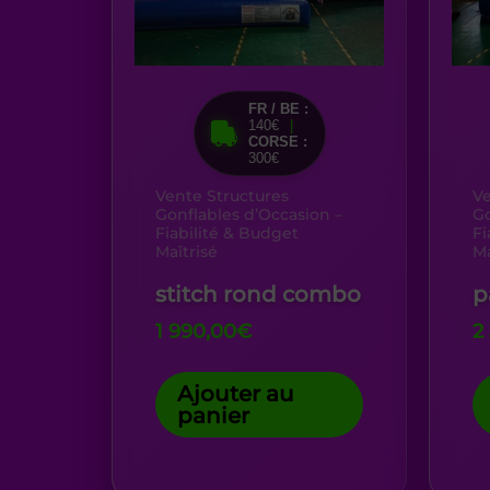
FR / BE :
140€
|
CORSE :
300€
Vente Structures
Ve
Gonflables d’Occasion –
Go
Fiabilité & Budget
Fi
Maîtrisé
Ma
stitch rond combo
p
1 990,00
€
2
Ajouter au
panier