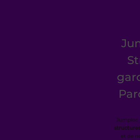
Jum
St
gar
Par
Jumploc 
structures
et de 