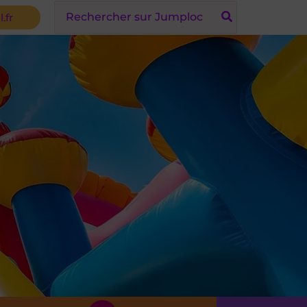
Search
.fr
for: