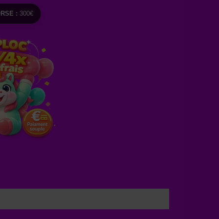
RSE :
300€