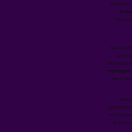
familles
ache
disposi
Nous off
ainsi q
nécessair
mariages
les man
Notre
gonflable
manèges 
et bien 