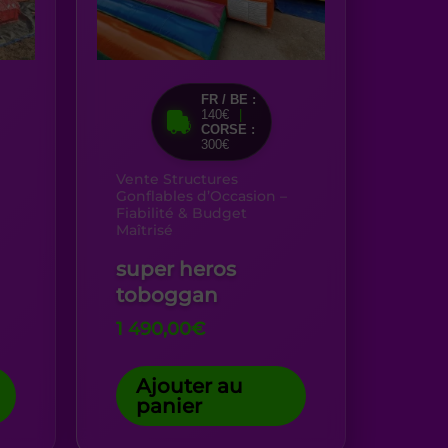
FR / BE :
140€
|
CORSE :
300€
Vente Structures
Gonflables d’Occasion –
Fiabilité & Budget
Maîtrisé
super heros
toboggan
1 490,00
€
Ajouter au
panier