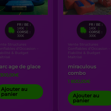
FR / BE :
FR / BE :
140€
|
140€
|
CORSE :
CORSE :
300€
300€
nte Structures
Vente Structures
nflables d’Occasion –
Gonflables d’Occasion –
abilité & Budget
Fiabilité & Budget
îtrisé
Maîtrisé
arc age de glace
miraculous
combo
 300,00
€
1 800,00
€
Ajouter au
panier
Ajouter au
panier