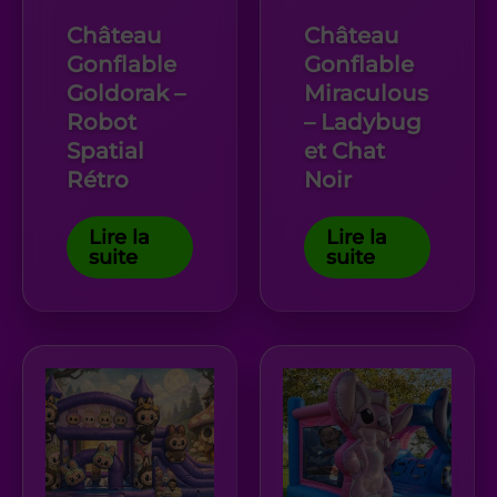
Château
Château
Gonflable
Gonflable
Goldorak –
Miraculous
Robot
– Ladybug
Spatial
et Chat
Rétro
Noir
Lire la
Lire la
suite
suite