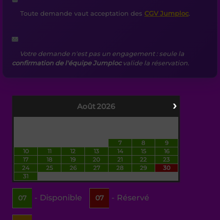
Toute demande vaut acceptation des
CGV Jumploc
.
Votre demande n'est pas un engagement : seule la
confirmation de l'équipe Jumploc
valide la réservation.
›
Août
2026
LU
MA
ME
JE
VE
SA
DI
1
2
3
4
5
6
7
8
9
10
11
12
13
14
15
16
17
18
19
20
21
22
23
24
25
26
27
28
29
30
31
-
Disponible
-
Réservé
07
07