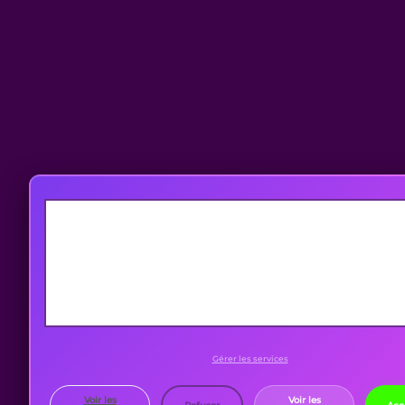
Pour offrir les meilleures expériences, nous utilisons des techno
telles que les cookies pour stocker et/ou accéder aux informatio
appareils. Le fait de consentir à ces technologies nous permet
traiter des données telles que le comportement de navigation ou 
uniques sur ce site. Le fait de ne pas consentir ou de retir
consentement peut avoir un effet négatif sur certaines caractéris
et fonctions.
Gérer les services
Voir les
Voir les