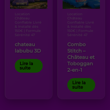
Location
Location
Château
Château
Gonflable Livré
Gonflable Livré
& Installé dès
& Installé dès
150€ | Formule
150€ | Formule
Sérénité 47
Sérénité 47
chateau
Combo
labubu 3D
Stitch –
Château et
Lire la
Toboggan
suite
2-en-1
Lire la
suite