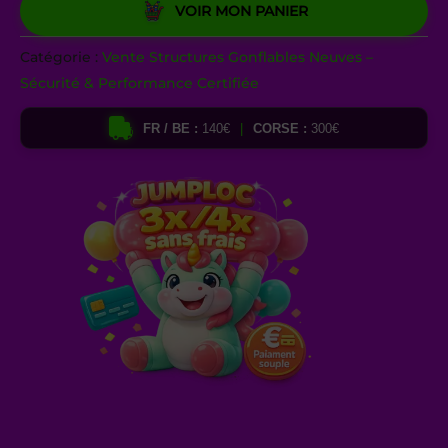
VOIR MON PANIER
Catégorie :
Vente Structures Gonflables Neuves –
Sécurité & Performance Certifiée
FR / BE :
140€
|
CORSE :
300€