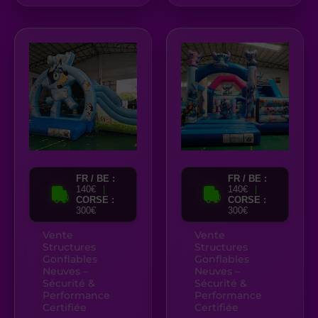
FR / BE :
FR / BE :
140€
|
140€
|
CORSE :
CORSE :
300€
300€
Vente
Vente
Structures
Structures
Gonflables
Gonflables
Neuves –
Neuves –
Sécurité &
Sécurité &
Performance
Performance
Certifiée
Certifiée