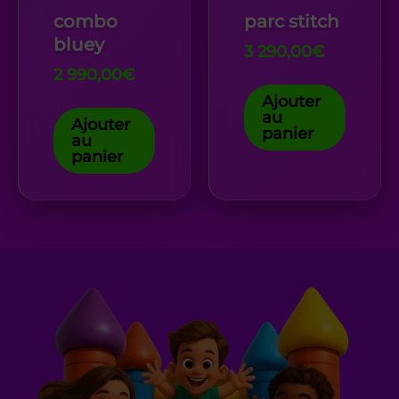
combo
parc stitch
bluey
3 290,00
€
2 990,00
€
Ajouter
au
Ajouter
panier
au
panier