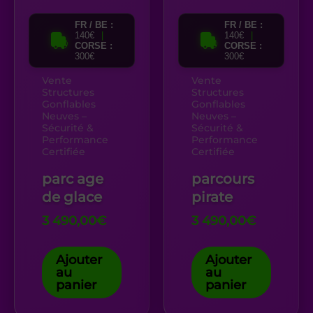
FR / BE :
FR / BE :
140€
|
140€
|
CORSE :
CORSE :
300€
300€
Vente
Vente
Structures
Structures
Gonflables
Gonflables
Neuves –
Neuves –
Sécurité &
Sécurité &
Performance
Performance
Certifiée
Certifiée
parc age
parcours
de glace
pirate
3 490,00
€
3 490,00
€
Ajouter
Ajouter
au
au
panier
panier