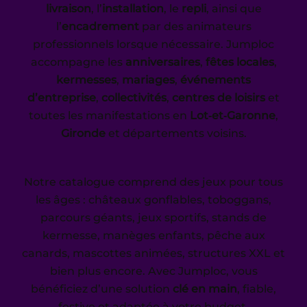
livraison
, l’
installation
, le
repli
, ainsi que
l’
encadrement
par des animateurs
professionnels lorsque nécessaire. Jumploc
accompagne les
anniversaires
,
fêtes locales
,
kermesses
,
mariages
,
événements
d’entreprise
,
collectivités
,
centres de loisirs
et
toutes les manifestations en
Lot‑et‑Garonne
,
Gironde
et départements voisins.
Notre catalogue comprend des jeux pour tous
les âges : châteaux gonflables, toboggans,
parcours géants, jeux sportifs, stands de
kermesse, manèges enfants, pêche aux
canards, mascottes animées, structures XXL et
bien plus encore. Avec Jumploc, vous
bénéficiez d’une solution
clé en main
, fiable,
festive et adaptée à votre budget.