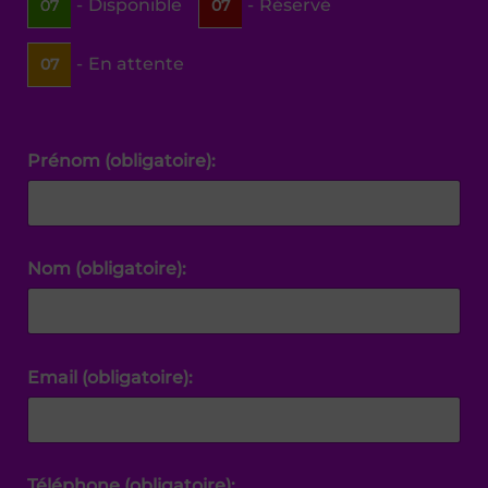
-
Disponible
-
Réservé
07
07
-
En attente
07
Prénom (obligatoire):
Nom (obligatoire):
Email (obligatoire):
Téléphone (obligatoire):