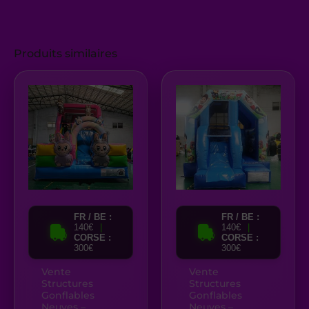
Produits similaires
FR / BE :
FR / BE :
140€
|
140€
|
CORSE :
CORSE :
300€
300€
Vente
Vente
Structures
Structures
Gonflables
Gonflables
Neuves –
Neuves –