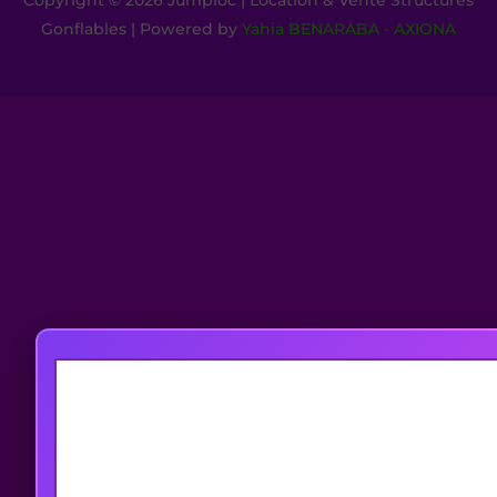
Gonflables | Powered by
Yahia BENARABA - AXIONA
Pour offrir les meilleures expériences, nous utilisons des techno
telles que les cookies pour stocker et/ou accéder aux informatio
appareils. Le fait de consentir à ces technologies nous permet
traiter des données telles que le comportement de navigation ou 
uniques sur ce site. Le fait de ne pas consentir ou de retir
consentement peut avoir un effet négatif sur certaines caractéris
et fonctions.