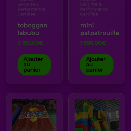
Sécurité &
Sécurité &
Performance
Performance
Certifiée
Certifiée
toboggan
mini
labubu
patpatrouille
3 190,00
€
1 590,00
€
Ajouter
Ajouter
au
au
panier
panier