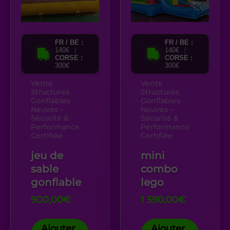
FR / BE :
FR / BE :
140€
|
140€
|
CORSE :
CORSE :
300€
300€
Vente
Vente
Structures
Structures
Gonflables
Gonflables
Neuves –
Neuves –
Sécurité &
Sécurité &
Performance
Performance
Certifiée
Certifiée
jeu de
mini
sable
combo
gonflable
lego
900,00
€
1 590,00
€
Ajouter
Ajouter