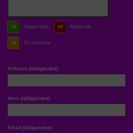
17
18
19
20
21
22
23
24
25
26
27
28
29
30
31
-
Disponible
-
Réservé
09
09
-
En attente
09
Prénom (obligatoire):
Nom (obligatoire):
Email (obligatoire):