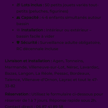
🎁
Lots inclus :
50 petits jouets variés tout-
petits (peluches, figurines)
👥
Capacité :
4-6 enfants simultanés autour
bassin
🧼
Installation :
Intérieur ou extérieur –
bassin facile à vider
🛡️
Sécurité :
Surveillance adulte obligatoire,
RC décennale incluse
Livraison et installation :
Agen, Tonneins,
Marmande, Villeneuve-sur-Lot, Nérac, Lavardac,
Bazas, Langon, La Réole, Pessac, Bordeaux,
Talence, Villenave-d’Ornon, Layrac et tout le 47-
33-82
Réservation :
Utilisez le formulaire ci-dessous pour
réserver de 1 à 7 jours. Réponse rapide sous 2h.
Contact direct : 06 87 41 89 58