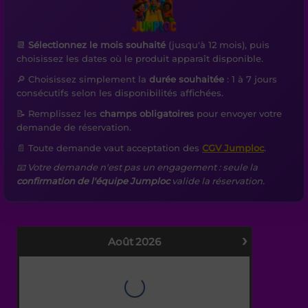
📆
Sélectionnez le mois souhaité
(jusqu'à 12 mois), puis
choisissez les dates où le produit apparaît disponible.
🔎 Choisissez simplement la
durée souhaitée
: 1 à 7 jours
consécutifs selon les disponibilités affichées.
📝 Remplissez les
champs obligatoires
pour envoyer votre
demande de réservation.
📄 Toute demande vaut acceptation des
CGV Jumploc
.
📧 Votre demande n'est pas un engagement : seule la
confirmation de l'équipe Jumploc
valide la réservation.
›
Août
2026
LU
MA
ME
JE
VE
SA
DI
1
2
3
4
5
6
7
8
9
10
11
12
13
14
15
16