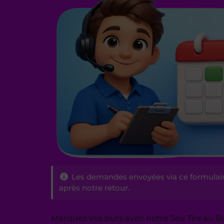
Les demandes envoyées via ce formulai
après notre retour.
Marquez vos buts avec notre Jeu Tirs au But