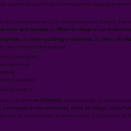
tesse optionnel, parfait pour transformer chaque événe
se et compétition pour un divertissement unique. Les dé
is inter-entreprises
, les
fêtes de village
et les
événement
treprises
, les
team building entreprises
, les
fêtes de vil
r des compétitions football.
otball précision)
sse optionnel
iveaux
sement possible
e et Gironde ?
uées aux
normes EN14960
, nettoyées après chaque loca
s
,
kermesses écoles primaires
,
fêtes de village
,
clubs fo
’Agenais, le Marmandais, le Villeneuvois, Sud Gironde e