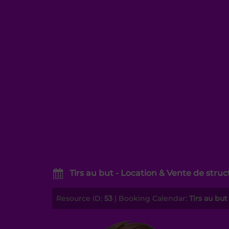
Tirs au but - Location & Vente de stru
Resource ID:
53
| Booking Calendar:
Tirs au but