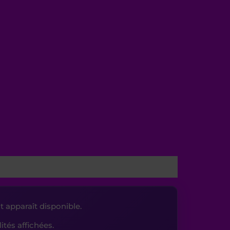
t apparaît disponible.
lités affichées.