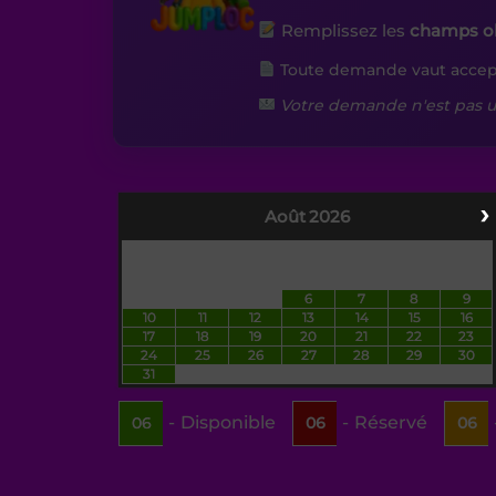
Remplissez les
champs ob
Toute demande vaut accep
Votre demande n'est pas u
›
Août
2026
LU
MA
ME
JE
VE
SA
DI
1
2
3
4
5
6
7
8
9
10
11
12
13
14
15
16
17
18
19
20
21
22
23
24
25
26
27
28
29
30
31
-
Disponible
-
Réservé
06
06
06