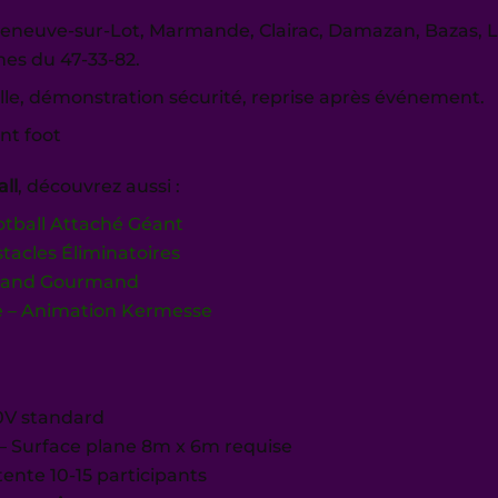
lleneuve-sur-Lot, Marmande, Clairac, Damazan, Bazas, 
es du 47-33-82.
elle, démonstration sécurité, reprise après événement.
t foot
ll
, découvrez aussi :
otball Attaché Géant
tacles Éliminatoires
Stand Gourmand
e – Animation Kermesse
20V standard
– Surface plane 8m x 6m requise
attente 10-15 participants