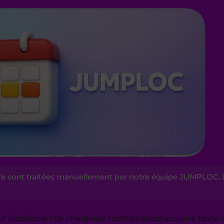
re sont traitées manuellement par notre équipe JUMPLOC. 
 Gonflable ! Ce challenge football spectaculaire teste l