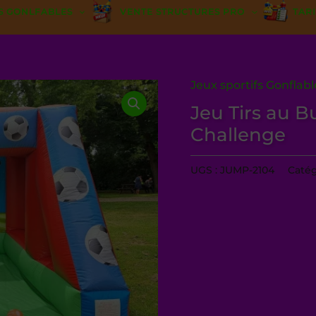
S GONLFABLES
VENTE STRUCTURES PRO
TARI
Jeux sportifs Gonflabl
Jeu Tirs au B
Challenge
UGS :
JUMP-2104
Catég