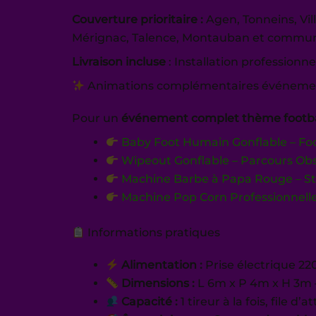
Couverture prioritaire :
Agen, Tonneins, Vi
Mérignac, Talence, Montauban et commun
Livraison incluse
: Installation professionn
Animations complémentaires événemen
Pour un
événement complet thème footba
Baby Foot Humain Gonflable – Fo
Wipeout Gonflable – Parcours Obs
Machine Barbe à Papa Rouge – 
Machine Pop Corn Professionnell
Informations pratiques
Alimentation :
Prise électrique 2
Dimensions :
L 6m x P 4m x H 3m 
Capacité :
1 tireur à la fois, file d’