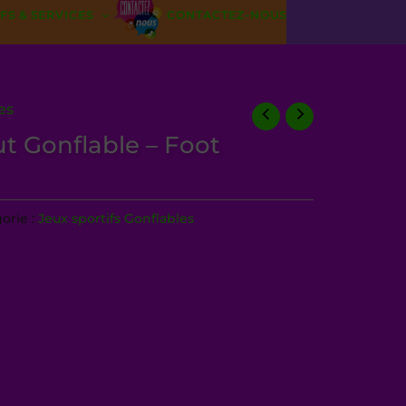
FS & SERVICES
CONTACTEZ-NOUS
es
ut Gonflable – Foot
orie :
Jeux sportifs Gonflables