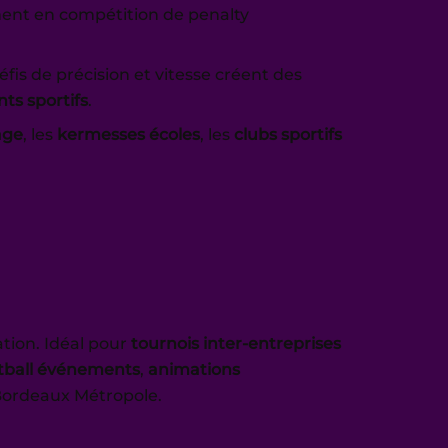
ment en compétition de penalty
fis de précision et vitesse créent des
s sportifs
.
lage
, les
kermesses écoles
, les
clubs sportifs
tion. Idéal pour
tournois inter-entreprises
otball événements
,
animations
t Bordeaux Métropole.