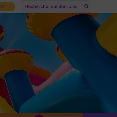
Search
.fr
for: